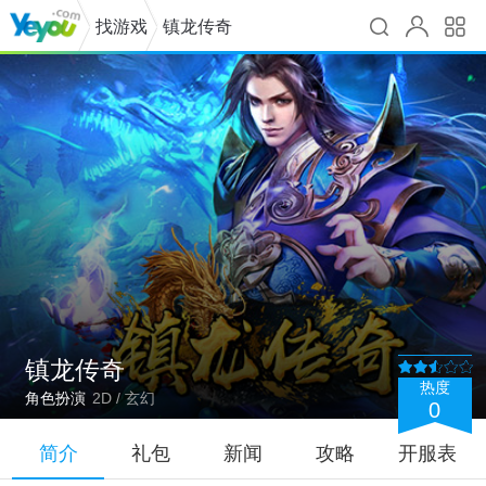
找游戏
镇龙传奇
镇龙传奇
热度
角色扮演
2D / 玄幻
0
简介
礼包
新闻
攻略
开服表