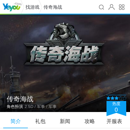
找游戏
传奇海战
传奇海战
热度
角色扮演
2.5D / 军事 / 军事
0
简介
礼包
新闻
攻略
开服表