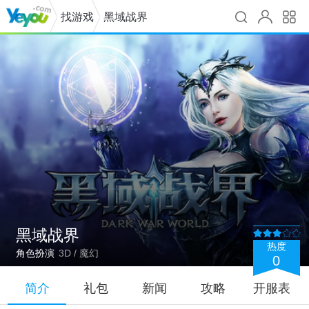
找游戏
黑域战界
黑域战界
热度
角色扮演
3D / 魔幻
0
简介
礼包
新闻
攻略
开服表