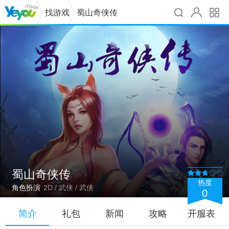
找游戏
蜀山奇侠传
蜀山奇侠传
热度
角色扮演
2D / 武侠 / 武侠
0
简介
礼包
新闻
攻略
开服表