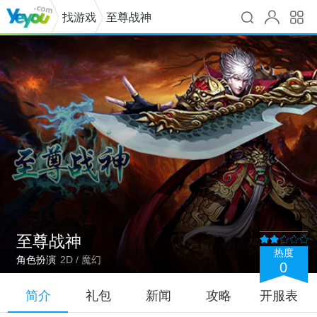
找游戏
至尊战神
至尊战神
热度
角色扮演
2D / 魔幻
0
简介
礼包
新闻
攻略
开服表