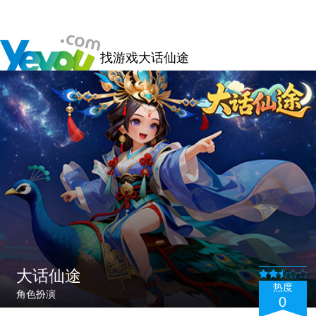
找游戏
大话仙途
大话仙途
热度
角色扮演
0