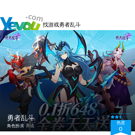
找游戏
勇者乱斗
勇者乱斗
热度
角色扮演
养成
0