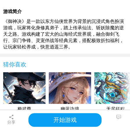
游戏简介
《御神决》是一款以东方仙侠世界为背景的沉浸式角色扮演
游戏，玩家将化身修真弟子，踏上传承仙法、斩妖除魔的逆
天之路。游戏构建了宏大的山海经式世界观，融合御剑飞
行、宗门争锋、灵宠伴战等经典元素，搭配极致折扣福利，
让玩家轻松养成，快意逍遥三界。
猜你喜欢
极武尊
幽蓝边境
无尽征程
养成
养成
养成
开始游戏
分享