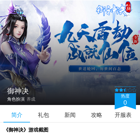
御神决
热度
角色扮演
养成
0
简介
礼包
新闻
攻略
开服表
《御神决》游戏截图