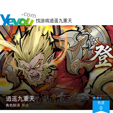
找游戏
逍遥九重天
逍遥九重天
热度
角色扮演
养成
0