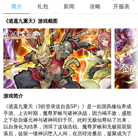
简介
礼包
新闻
攻略
开服表
《逍遥九重天》游戏截图
游戏简介
《逍遥九重天（3折登录送自选SP）》是一款国风修仙养成
手游。上古时期，魔尊罗睺与诸神决战，因力竭不敌，盛怒
之下欲自爆元神与诸神同归于尽。此时无极仙尊站了出来，
以自身化为结界，消弭了这场浩劫。魔尊罗睺和无极双双陨
落后，徒留一缕神识堕入人间，在历经沧桑后，凝聚成为了