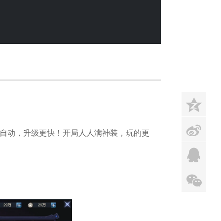
z
s
全自动，升级更快！开局人人满神装，玩的更
q
x