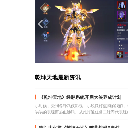
乾坤天地最新资讯
《乾坤天地》经脉系统开启大侠养成计划
小时候，受到各种武侠影视、小说良好熏陶的我们，
哄哄的表现而热血沸腾。从此打通任督二脉即代表练
般的固有印象。
街头大火拼《乾坤天地》阵营战群P事件