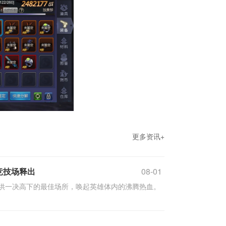
更多资讯+
竞技场释出
08-01
供一决高下的最佳场所，唤起英雄体内的沸腾热血。