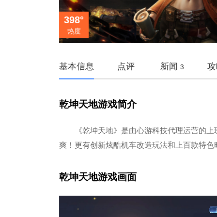
398°
热度
基本信息
点评
新闻
攻
3
乾坤天地游戏简介
《乾坤天地》是由心游科技代理运营的上
爽！更有创新炫酷机车改造玩法和上百款特色
乾坤天地游戏画面