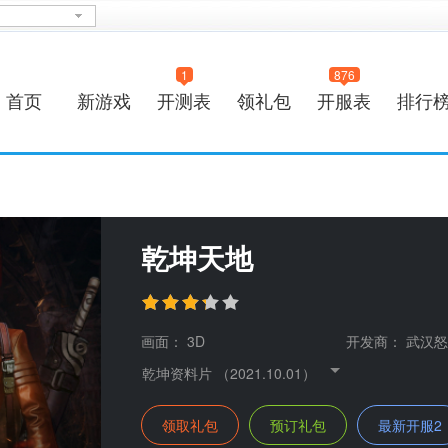
1
876
首页
新游戏
开测表
领礼包
开服表
排行
乾坤天地
画面：
3D
开发商：
武汉怒
乾坤资料片 （2021.10.01）
领取礼包
预订礼包
最新开服2