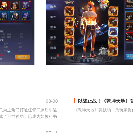
08-08
以战止战！《乾坤天地》
总为主角们打通任督二脉后牛逼
《乾坤天地》竞技场，为玩家提
成了不世神功，已成为如教科书
07-11