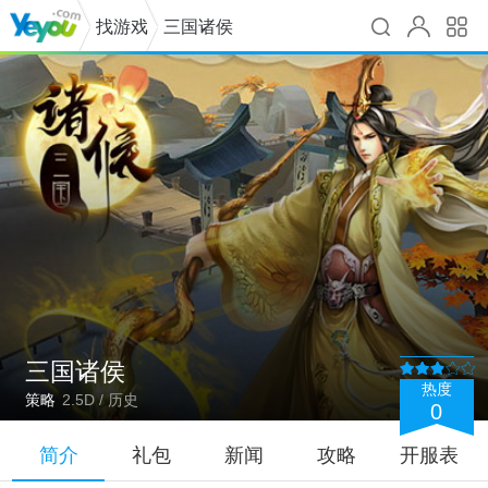
找游戏
三国诸侯
三国诸侯
热度
策略
2.5D / 历史
0
简介
礼包
新闻
攻略
开服表