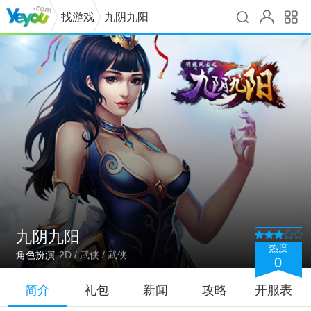
找游戏
九阴九阳
九阴九阳
热度
角色扮演
2D / 武侠 / 武侠
0
简介
礼包
新闻
攻略
开服表