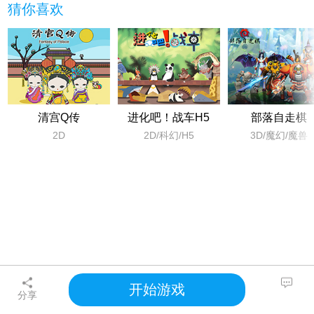
猜你喜欢
清宫Q传
进化吧！战车H5
部落自走棋
2D
2D/科幻/H5
3D/魔幻/魔兽
开始游戏
分享