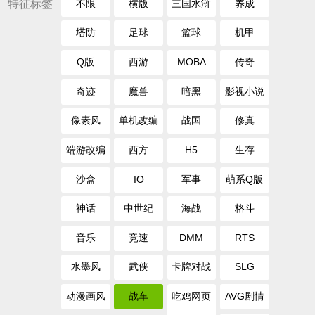
特征标签
不限
横版
三国水浒
养成
塔防
足球
篮球
机甲
Q版
西游
MOBA
传奇
奇迹
魔兽
暗黑
影视小说
像素风
单机改编
战国
修真
端游改编
西方
H5
生存
沙盒
IO
军事
萌系Q版
神话
中世纪
海战
格斗
音乐
竞速
DMM
RTS
水墨风
武侠
卡牌对战
SLG
动漫画风
战车
吃鸡网页
AVG剧情