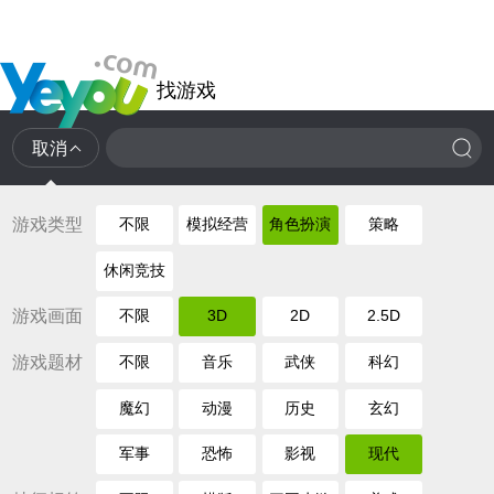
找游戏
取消
游戏类型
不限
模拟经营
角色扮演
策略
休闲竞技
游戏画面
不限
3D
2D
2.5D
游戏题材
不限
音乐
武侠
科幻
魔幻
动漫
历史
玄幻
军事
恐怖
影视
现代