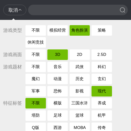
取消
游戏类型
不限
模拟经营
角色扮演
策略
休闲竞技
游戏画面
不限
3D
2D
2.5D
游戏题材
不限
音乐
武侠
科幻
魔幻
动漫
历史
玄幻
军事
恐怖
影视
现代
特征标签
不限
横版
三国水浒
养成
塔防
足球
篮球
机甲
Q版
西游
MOBA
传奇