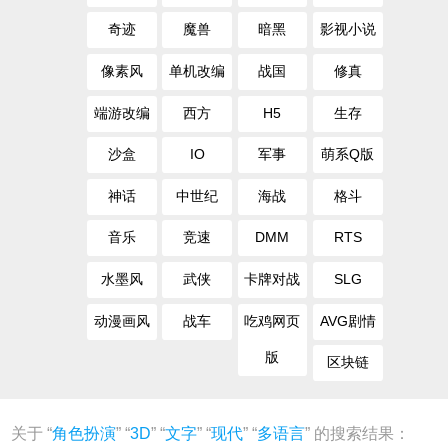
奇迹
魔兽
暗黑
影视小说
像素风
单机改编
战国
修真
端游改编
西方
H5
生存
沙盒
IO
军事
萌系Q版
神话
中世纪
海战
格斗
音乐
竞速
DMM
RTS
水墨风
武侠
卡牌对战
SLG
动漫画风
战车
吃鸡网页
AVG剧情
版
区块链
关于 “
角色扮演
” “
3D
” “
文字
” “
现代
” “
多语言
” 的搜索结果：