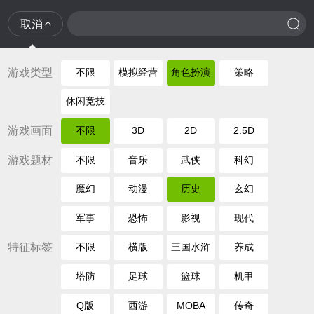
取消
游戏类型
不限
模拟经营
角色扮演
策略
休闲竞技
游戏画面
不限
3D
2D
2.5D
游戏题材
不限
音乐
武侠
科幻
魔幻
动漫
历史
玄幻
军事
恐怖
影视
现代
特征标签
不限
横版
三国水浒
养成
塔防
足球
篮球
机甲
Q版
西游
MOBA
传奇