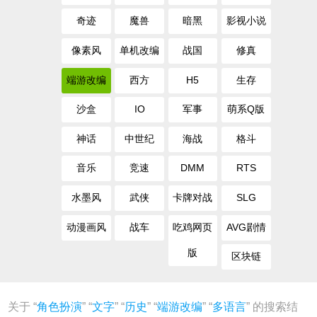
奇迹
魔兽
暗黑
影视小说
像素风
单机改编
战国
修真
端游改编
西方
H5
生存
沙盒
IO
军事
萌系Q版
神话
中世纪
海战
格斗
音乐
竞速
DMM
RTS
水墨风
武侠
卡牌对战
SLG
动漫画风
战车
吃鸡网页
AVG剧情
版
区块链
关于 “
角色扮演
” “
文字
” “
历史
” “
端游改编
” “
多语言
” 的搜索结