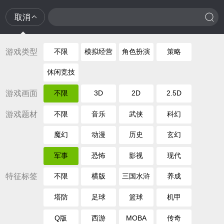
取消
游戏类型
不限
模拟经营
角色扮演
策略
休闲竞技
游戏画面
不限
3D
2D
2.5D
游戏题材
不限
音乐
武侠
科幻
魔幻
动漫
历史
玄幻
军事
恐怖
影视
现代
特征标签
不限
横版
三国水浒
养成
塔防
足球
篮球
机甲
Q版
西游
MOBA
传奇