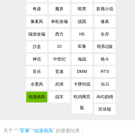
奇迹
魔兽
暗黑
影视小说
像素风
单机改编
战国
修真
端游改编
西方
H5
生存
沙盒
IO
军事
萌系Q版
神话
中世纪
海战
格斗
音乐
竞速
DMM
RTS
水墨风
武侠
卡牌对战
SLG
动漫画风
战车
吃鸡网页
AVG剧情
版
区块链
关于 “
” “
军事
” “
动漫画风
” 的搜索结果：