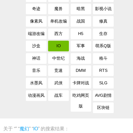
奇迹
魔兽
暗黑
影视小说
像素风
单机改编
战国
修真
端游改编
西方
H5
生存
沙盒
IO
军事
萌系Q版
神话
中世纪
海战
格斗
音乐
竞速
DMM
RTS
水墨风
武侠
卡牌对战
SLG
动漫画风
战车
吃鸡网页
AVG剧情
版
区块链
关于 “
” “
魔幻
” “
IO
” 的搜索结果：