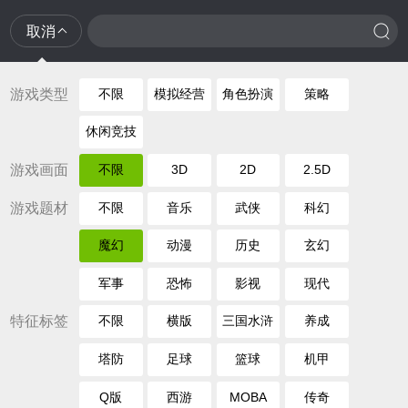
取消
游戏类型
不限
模拟经营
角色扮演
策略
休闲竞技
游戏画面
不限
3D
2D
2.5D
游戏题材
不限
音乐
武侠
科幻
魔幻
动漫
历史
玄幻
军事
恐怖
影视
现代
特征标签
不限
横版
三国水浒
养成
塔防
足球
篮球
机甲
Q版
西游
MOBA
传奇