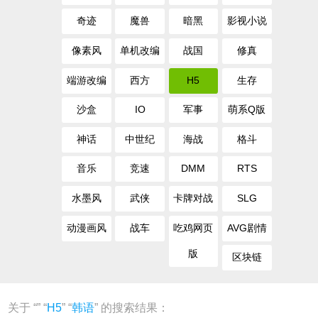
奇迹
魔兽
暗黑
影视小说
像素风
单机改编
战国
修真
端游改编
西方
H5
生存
沙盒
IO
军事
萌系Q版
神话
中世纪
海战
格斗
音乐
竞速
DMM
RTS
水墨风
武侠
卡牌对战
SLG
动漫画风
战车
吃鸡网页
AVG剧情
版
区块链
关于 “
” “
H5
” “
韩语
” 的搜索结果：