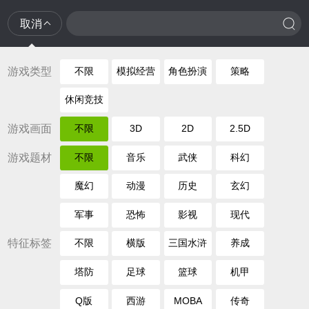
取消
游戏类型
不限
模拟经营
角色扮演
策略
休闲竞技
游戏画面
不限
3D
2D
2.5D
游戏题材
不限
音乐
武侠
科幻
魔幻
动漫
历史
玄幻
军事
恐怖
影视
现代
特征标签
不限
横版
三国水浒
养成
塔防
足球
篮球
机甲
Q版
西游
MOBA
传奇