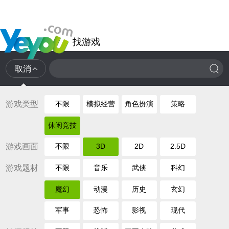
找游戏
取消
游戏类型
不限
模拟经营
角色扮演
策略
休闲竞技
游戏画面
不限
3D
2D
2.5D
游戏题材
不限
音乐
武侠
科幻
魔幻
动漫
历史
玄幻
军事
恐怖
影视
现代