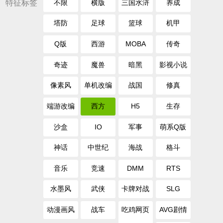
特征标签
不限
横版
三国水浒
养成
塔防
足球
篮球
机甲
Q版
西游
MOBA
传奇
奇迹
魔兽
暗黑
影视小说
像素风
单机改编
战国
修真
端游改编
西方
H5
生存
沙盒
IO
军事
萌系Q版
神话
中世纪
海战
格斗
音乐
竞速
DMM
RTS
水墨风
武侠
卡牌对战
SLG
动漫画风
战车
吃鸡网页
AVG剧情