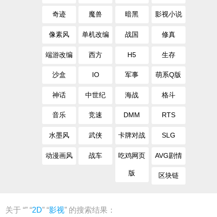
奇迹
魔兽
暗黑
影视小说
像素风
单机改编
战国
修真
端游改编
西方
H5
生存
沙盒
IO
军事
萌系Q版
神话
中世纪
海战
格斗
音乐
竞速
DMM
RTS
水墨风
武侠
卡牌对战
SLG
动漫画风
战车
吃鸡网页
AVG剧情
版
区块链
关于 “
” “
2D
” “
影视
” 的搜索结果：