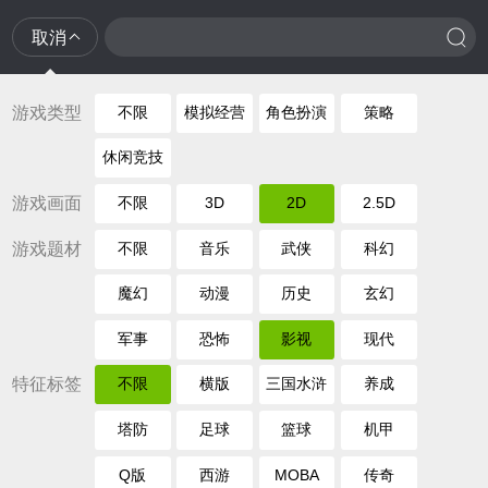
取消
游戏类型
不限
模拟经营
角色扮演
策略
休闲竞技
游戏画面
不限
3D
2D
2.5D
游戏题材
不限
音乐
武侠
科幻
魔幻
动漫
历史
玄幻
军事
恐怖
影视
现代
特征标签
不限
横版
三国水浒
养成
塔防
足球
篮球
机甲
Q版
西游
MOBA
传奇