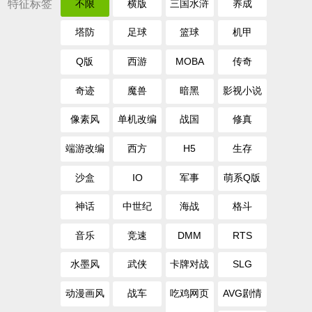
特征标签
不限
横版
三国水浒
养成
塔防
足球
篮球
机甲
Q版
西游
MOBA
传奇
奇迹
魔兽
暗黑
影视小说
像素风
单机改编
战国
修真
端游改编
西方
H5
生存
沙盒
IO
军事
萌系Q版
神话
中世纪
海战
格斗
音乐
竞速
DMM
RTS
水墨风
武侠
卡牌对战
SLG
动漫画风
战车
吃鸡网页
AVG剧情