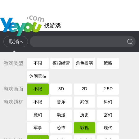
找游戏
取消
游戏类型
不限
模拟经营
角色扮演
策略
休闲竞技
游戏画面
不限
3D
2D
2.5D
游戏题材
不限
音乐
武侠
科幻
魔幻
动漫
历史
玄幻
军事
恐怖
影视
现代