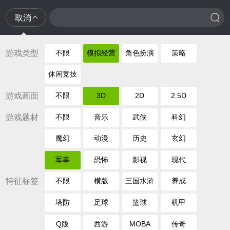
取消
游戏类型
不限
模拟经营
角色扮演
策略
休闲竞技
游戏画面
不限
3D
2D
2.5D
游戏题材
不限
音乐
武侠
科幻
魔幻
动漫
历史
玄幻
军事
恐怖
影视
现代
特征标签
不限
横版
三国水浒
养成
塔防
足球
篮球
机甲
Q版
西游
MOBA
传奇