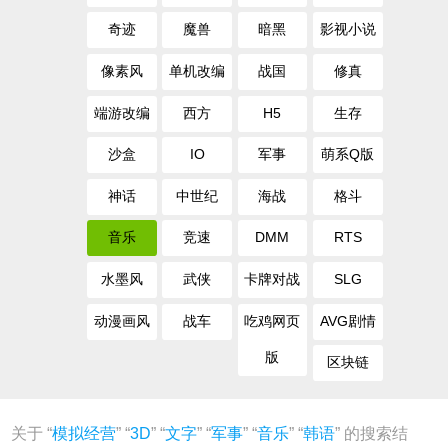
奇迹
魔兽
暗黑
影视小说
像素风
单机改编
战国
修真
端游改编
西方
H5
生存
沙盒
IO
军事
萌系Q版
神话
中世纪
海战
格斗
音乐
竞速
DMM
RTS
水墨风
武侠
卡牌对战
SLG
动漫画风
战车
吃鸡网页
AVG剧情
版
区块链
关于 “
模拟经营
” “
3D
” “
文字
” “
军事
” “
音乐
” “
韩语
” 的搜索结