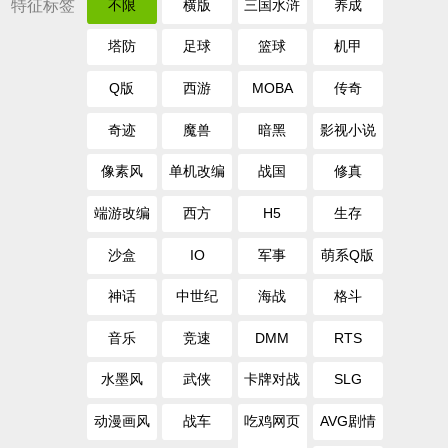
特征标签
不限
横版
三国水浒
养成
塔防
足球
篮球
机甲
Q版
西游
MOBA
传奇
奇迹
魔兽
暗黑
影视小说
像素风
单机改编
战国
修真
端游改编
西方
H5
生存
沙盒
IO
军事
萌系Q版
神话
中世纪
海战
格斗
音乐
竞速
DMM
RTS
水墨风
武侠
卡牌对战
SLG
动漫画风
战车
吃鸡网页
AVG剧情