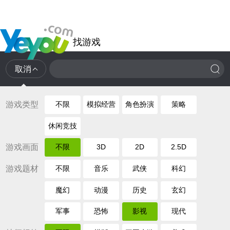
找游戏
取消
游戏类型
不限
模拟经营
角色扮演
策略
休闲竞技
游戏画面
不限
3D
2D
2.5D
游戏题材
不限
音乐
武侠
科幻
魔幻
动漫
历史
玄幻
军事
恐怖
影视
现代