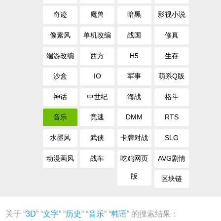
奇迹
魔兽
暗黑
影视小说
像素风
单机改编
战国
修真
端游改编
西方
H5
生存
沙盒
IO
军事
萌系Q版
神话
中世纪
海战
格斗
音乐
竞速
DMM
RTS
水墨风
武侠
卡牌对战
SLG
动漫画风
战车
吃鸡网页
AVG剧情
版
区块链
关于 “
3D
” “
文字
” “
历史
” “
音乐
” “
韩语
” 的搜索结果：