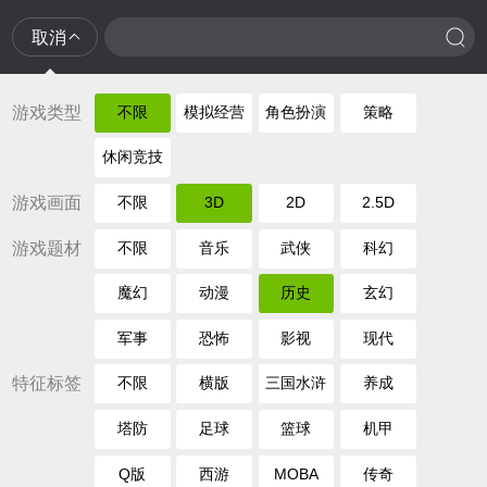
取消
游戏类型
不限
模拟经营
角色扮演
策略
休闲竞技
游戏画面
不限
3D
2D
2.5D
游戏题材
不限
音乐
武侠
科幻
魔幻
动漫
历史
玄幻
军事
恐怖
影视
现代
特征标签
不限
横版
三国水浒
养成
塔防
足球
篮球
机甲
Q版
西游
MOBA
传奇