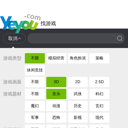
找游戏
取消
游戏类型
不限
模拟经营
角色扮演
策略
休闲竞技
游戏画面
不限
3D
2D
2.5D
游戏题材
不限
音乐
武侠
科幻
魔幻
动漫
历史
玄幻
军事
恐怖
影视
现代