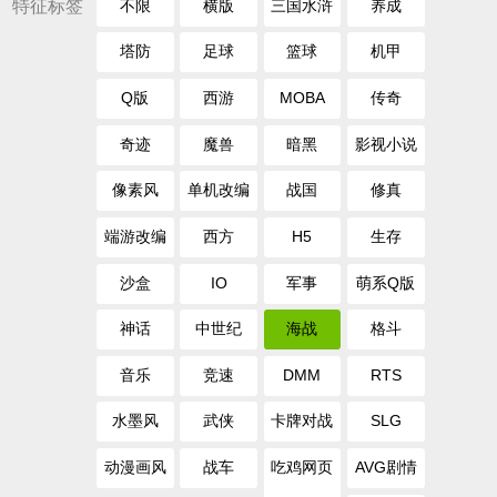
特征标签
不限
横版
三国水浒
养成
塔防
足球
篮球
机甲
Q版
西游
MOBA
传奇
奇迹
魔兽
暗黑
影视小说
像素风
单机改编
战国
修真
端游改编
西方
H5
生存
沙盒
IO
军事
萌系Q版
神话
中世纪
海战
格斗
音乐
竞速
DMM
RTS
水墨风
武侠
卡牌对战
SLG
动漫画风
战车
吃鸡网页
AVG剧情