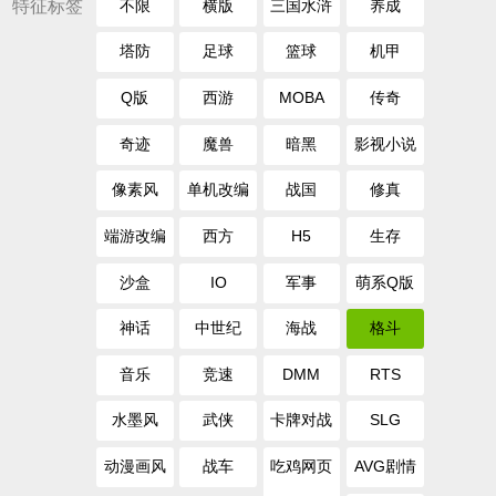
特征标签
不限
横版
三国水浒
养成
塔防
足球
篮球
机甲
Q版
西游
MOBA
传奇
奇迹
魔兽
暗黑
影视小说
像素风
单机改编
战国
修真
端游改编
西方
H5
生存
沙盒
IO
军事
萌系Q版
神话
中世纪
海战
格斗
音乐
竞速
DMM
RTS
水墨风
武侠
卡牌对战
SLG
动漫画风
战车
吃鸡网页
AVG剧情