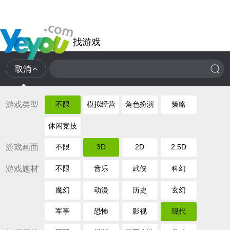
找游戏
取消
游戏类型
不限
模拟经营
角色扮演
策略
休闲竞技
游戏画面
不限
3D
2D
2.5D
游戏题材
不限
音乐
武侠
科幻
魔幻
动漫
历史
玄幻
军事
恐怖
影视
现代