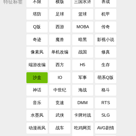
特征标签
不限
横版
三国水浒
养成
塔防
足球
篮球
机甲
Q版
西游
MOBA
传奇
奇迹
魔兽
暗黑
影视小说
像素风
单机改编
战国
修真
端游改编
西方
H5
生存
沙盒
IO
军事
萌系Q版
神话
中世纪
海战
格斗
音乐
竞速
DMM
RTS
水墨风
武侠
卡牌对战
SLG
动漫画风
战车
吃鸡网页
AVG剧情