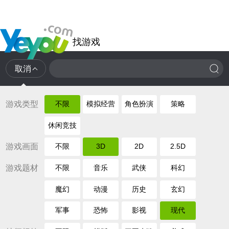
找游戏
取消
游戏类型
不限
模拟经营
角色扮演
策略
休闲竞技
游戏画面
不限
3D
2D
2.5D
游戏题材
不限
音乐
武侠
科幻
魔幻
动漫
历史
玄幻
军事
恐怖
影视
现代