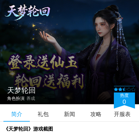
天梦轮回
热度
角色扮演
养成
0
简介
礼包
新闻
攻略
开服表
《天梦轮回》游戏截图