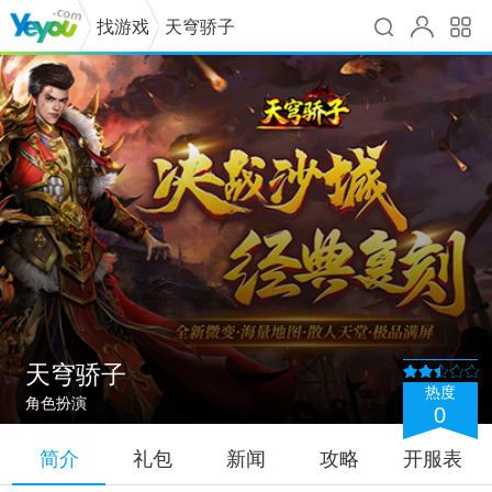
找游戏
天穹骄子
天穹骄子
热度
角色扮演
0
简介
礼包
新闻
攻略
开服表