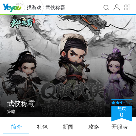
找游戏
武侠称霸
武侠称霸
热度
策略
0
简介
礼包
新闻
攻略
开服表